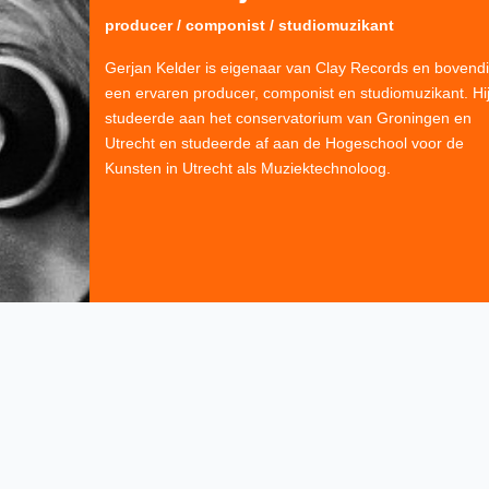
producer / componist / studiomuzikant
Gerjan Kelder is eigenaar van Clay Records en bovend
een ervaren producer, componist en studiomuzikant. Hi
studeerde aan het conservatorium van Groningen en
Utrecht en studeerde af aan de Hogeschool voor de
Kunsten in Utrecht als Muziektechnoloog.