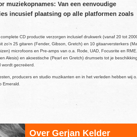
voor muziekopnames: Van een eenvoudige
s incusief plaatsing op alle platformen zoals
 complete CD productie verzorgen inclusief drukwerk (vanaf 20 tot 200
it zo’n 25 gitaren (Fender, Gibson, Gretch) en 10 gitaarversterkers (Ma
(buizen) microfoons en Pre-amps van o.a. Rode, UAD, Focusrite en RME
n Alesis) en akoestische (Pearl en Gretch) drumsets tot je beschikkin
l wordt gecreëerd.
sten, producers en studio muzikanten en in het verleden hebben wij o.
o Emerald.
Over Gerjan Kelder