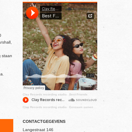
0
rshall,
.
g staan
a.
Clay Records recording studio
·
Best Friends
Clay Records recording studio
·
Eenzaam samen - Lekker
CONTACTGEGEVENS
Langestraat 146