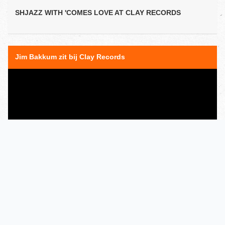
SHJAZZ WITH 'COMES LOVE AT CLAY RECORDS
Jim Bakkum zit bij Clay Records
SBS6 programma 'Bekende handen Helpen'
JIM BAKKUM ZIT BIJ CLAY RECORDS VOOR SBS6