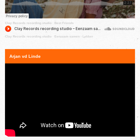
Clay Records recording studio
·
Best Friends
Clay Records recording studio
·
Eenzaam samen - Lekker
Arjan vd Linde