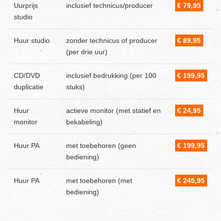
Uurprijs
inclusief technicus/producer
€ 79,95
studio
Huur studio
zonder technicus of producer
€ 89,95
(per drie uur)
CD/DVD
inclusief bedrukking (per 100
€ 199,95
duplicatie
stuks)
Huur
actieve monitor (met statief en
€ 24,95
monitor
bekabeling)
Huur PA
met toebehoren (geen
€ 199,95
bediening)
Huur PA
met toebehoren (met
€ 245,95
bediening)