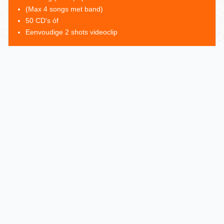
(Max 4 songs met band)
50 CD's óf
Eenvoudige 2 shots videoclip
VRAAG MEER INFORMATIE OP